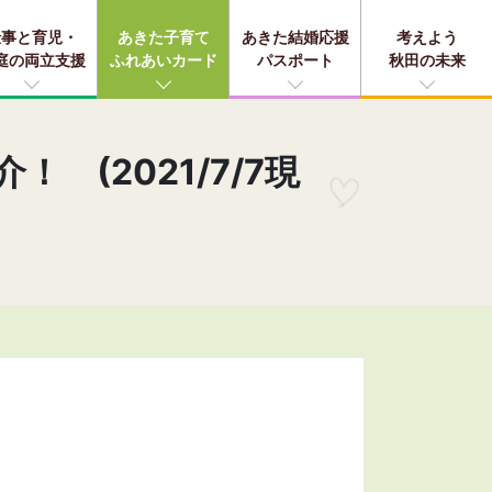
仕事と育児・
あきた子育て
あきた結婚応援
考えよう
庭の両立支援
ふれあいカード
パスポート
秋田の未来
(2021/7/7現
！