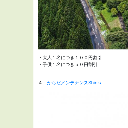
・
大人１名につき１００円割引
・子供１名につき５０円割引
４．
からだメンテナンスShinka