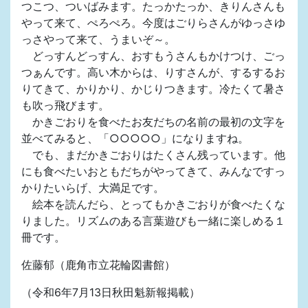
つこつ、ついばみます。たっかたっか、きりんさんも
やって来て、ぺろぺろ。今度はごりらさんがゆっさゆ
っさやって来て、うまいぞ～。
どっすんどっすん、おすもうさんもかけつけ、ごっ
つぁんです。高い木からは、りすさんが、するするお
りてきて、かりかり、かじりつきます。冷たくて暑さ
も吹っ飛びます。
かきごおりを食べたお友だちの名前の最初の文字を
並べてみると、「○○○○○」になりますね。
でも、まだかきごおりはたくさん残っています。他
にも食べたいおともだちがやってきて、みんなですっ
かりたいらげ、大満足です。
絵本を読んだら、とってもかきごおりが食べたくな
りました。リズムのある言葉遊びも一緒に楽しめる１
冊です。
佐藤郁（鹿角市立花輪図書館）
（令和6年7月13日秋田魁新報掲載）