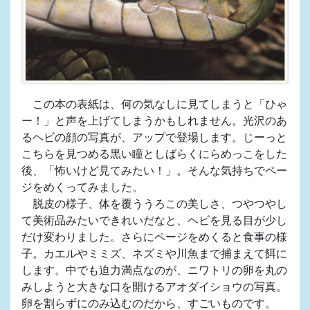
この本の表紙は、何の気なしに見てしまうと「ひゃ
ー！」と声を上げてしまうかもしれません。光沢のあ
るヘビの顔の写真が、アップで登場します。じーっと
こちらを見つめる黒い瞳としばらくにらめっこをした
後、「怖いけど見てみたい！」。そんな気持ちでペー
ジをめくってみました。
脱皮の様子、体を覆ううろこの美しさ、つやつやし
て美術品みたいできれいだなと、ヘビを見る目が少し
だけ変わりました。さらにページをめくると食事の様
子。カエルやミミズ、ネズミや川魚まで捕まえて餌に
します。中でも迫力満点なのが、ニワトリの卵を丸の
みしようと大きな口を開けるアオダイショウの写真。
卵を割らずにのみ込むのだから、すごいものです。