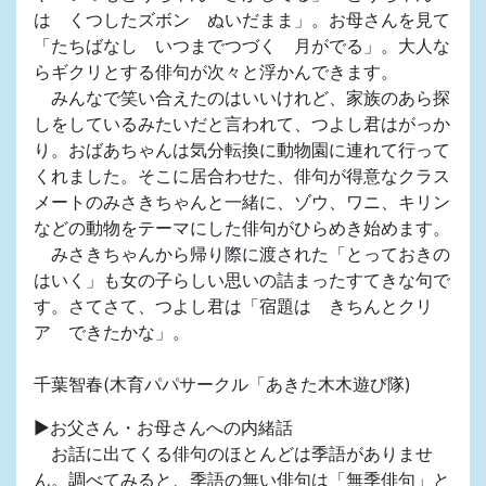
は くつしたズボン ぬいだまま」。お母さんを見て
「たちばなし いつまでつづく 月がでる」。大人な
らギクリとする俳句が次々と浮かんできます。
みんなで笑い合えたのはいいけれど、家族のあら探
しをしているみたいだと言われて、つよし君はがっか
り。おばあちゃんは気分転換に動物園に連れて行って
くれました。そこに居合わせた、俳句が得意なクラス
メートのみさきちゃんと一緒に、ゾウ、ワニ、キリン
などの動物をテーマにした俳句がひらめき始めます。
みさきちゃんから帰り際に渡された「とっておきの
はいく」も女の子らしい思いの詰まったすてきな句で
す。さてさて、つよし君は「宿題は きちんとクリ
ア できたかな」。
千葉智春(木育パパサークル「あきた木木遊び隊)
▶お父さん・お母さんへの内緒話
お話に出てくる俳句のほとんどは季語がありませ
ん。調べてみると、季語の無い俳句は「無季俳句」と