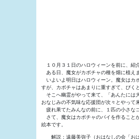
１０月３１日のハロウィーンを前に、紹介
ある日、魔女がカボチャの種を畑に植えま
いよいよ明日はハロウィーン。魔女はカボ
すが、カボチャはあまりに重すぎて、びく
そこへ幽霊がやって来て、「あんたには大
おなじみの不気味な応援団が次々とやって
疲れ果てたみんなの前に、１匹の小さなコ
さて、魔女はカボチャのパイを作ることが
絵本です。
解説：遠藤美弥子（おはなしの会「おは