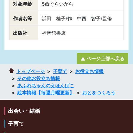
対象年齢
5歳ぐらいから
作者名等
浜田 桂子/作 中西 智子/監修
出版社
福音館書店
ページ上部へ戻る
トップページ
子育て
お役立ち情報
その他お役立ち情報
あふれちゃんのえほんばこ
絵本情報【毎週月曜更新】
おとをつくろう
出会い・結婚
子育て