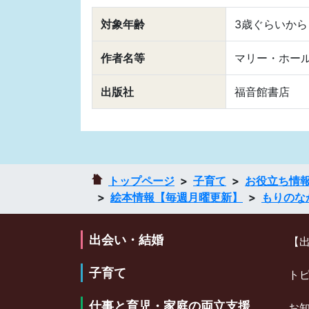
対象年齢
3歳ぐらいから
作者名等
マリー・ホール
出版社
福音館書店
トップページ
子育て
お役立ち情
絵本情報【毎週月曜更新】
もりのな
出会い・結婚
【
子育て
ト
仕事と育児・家庭の両立支援
お