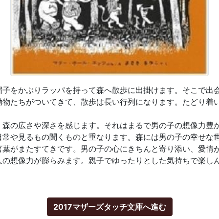
帽子をかぶりラッパを持って森へ散歩に出掛けます。そこで出
動物たちがついてきて、散歩は長い行列になります。たどり着
、森の広さや深さを感じます。それはまるで男の子の想像力豊
日常や見るもの聞くものと重なります。森には男の子の幸せな
言葉がまたすてきです。男の子の心にきちんと寄り添い、愛情
人の想像力が膨らみます。親子でゆったりとした気持ちで楽し
2017マザーズタッチ文庫へ進む