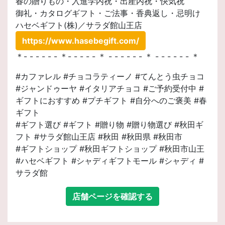
春の贈りもの・入進学内祝・出産内祝・快気祝
御礼・カタログギフト・ご法事・香典返し・忌明け
ハセベギフト(株)／サラダ館山王店
https://www.hasebegift.com/
＊- - - - - - ＊- - - - - ＊ - - - - - - ＊ - - - - - - ＊
#カファレル #チョコラティーノ #てんとう虫チョコ
#ジャンドゥーヤ #イタリアチョコ #ご予約受付中 #
ギフトにおすすめ #プチギフト #自分へのご褒美 #春
ギフト
#ギフト選び #ギフト #贈り物 #贈り物選び #秋田ギ
フト #サラダ館山王店 #秋田 #秋田県 #秋田市
#ギフトショップ #秋田ギフトショップ #秋田市山王
#ハセベギフト #シャディギフトモール #シャディ #
サラダ館
店舗ページを確認する