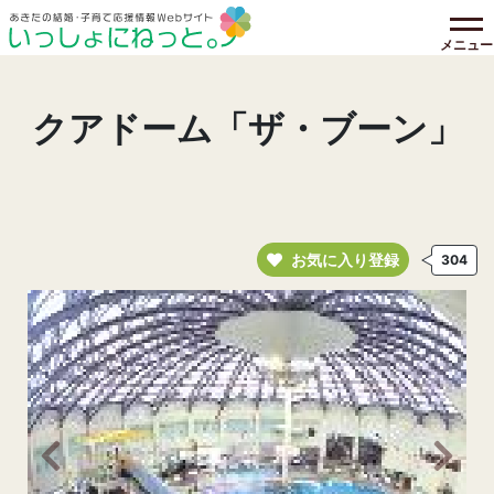
メニュー
クアドーム「ザ・ブーン」
お気に入り登録
304
前の画像へ
次の