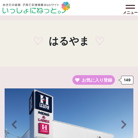
メニュー
はるやま
お気に入り登録
149
前の画像へ
次の