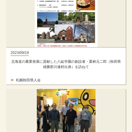
2023/09/19
北海道の農業発展に貢献した八紘学園の創設者・栗林元二郎（秋田県
雄勝郡川連村出身）を訪ねて
札幌秋田県人会