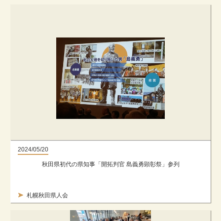
2024/05/20
秋田県初代の県知事「開拓判官 島義勇顕彰祭」参列
札幌秋田県人会