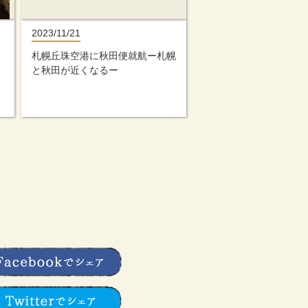
2023/11/21
札幌丘珠空港に秋田便就航ー札幌
と秋田が近くなるー