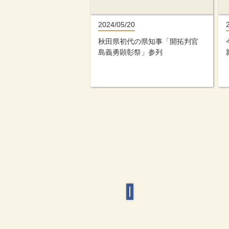
2024/05/20
秋田県初代の県知事「開拓判官
島義勇顕彰祭」参列