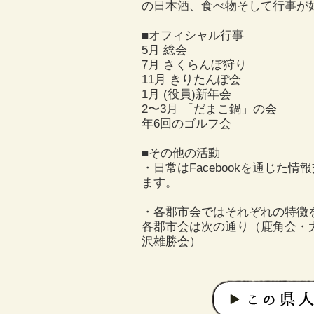
の日本酒、食べ物そして行事が
■オフィシャル行事
5月 総会
7月 さくらんぼ狩り
11月 きりたんぽ会
1月 (役員)新年会
2〜3月 「だまこ鍋」の会
年6回のゴルフ会
■その他の活動
・日常はFacebookを通じ
ます。
・各郡市会ではそれぞれの特徴
各郡市会は次の通り（鹿角会・
沢雄勝会）