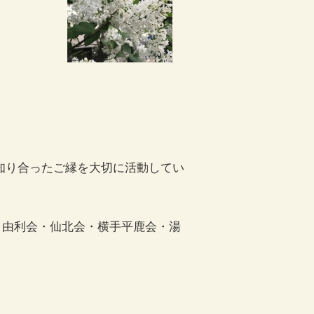
で知り合ったご縁を大切に活動してい
・由利会・仙北会・横手平鹿会・湯