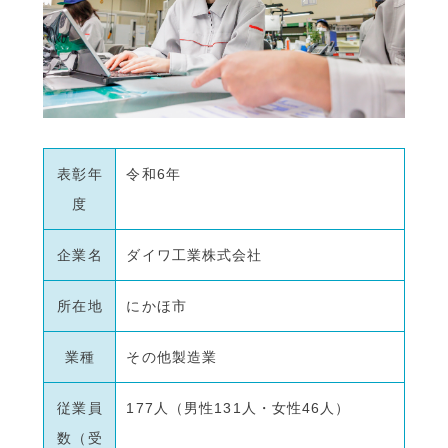
表彰年
令和6年
度
企業名
ダイワ工業株式会社
所在地
にかほ市
業種
その他製造業
従業員
177人（男性131人・女性46人）
数（受