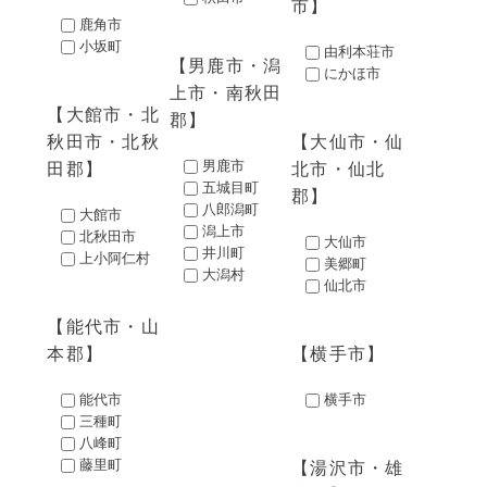
市
鹿角市
小坂町
由利本荘市
男鹿市・潟
にかほ市
上市・南秋田
大館市・北
郡
秋田市・北秋
大仙市・仙
男鹿市
田郡
北市・仙北
五城目町
郡
八郎潟町
大館市
潟上市
北秋田市
大仙市
井川町
上小阿仁村
美郷町
大潟村
仙北市
能代市・山
本郡
横手市
能代市
横手市
三種町
八峰町
藤里町
湯沢市・雄