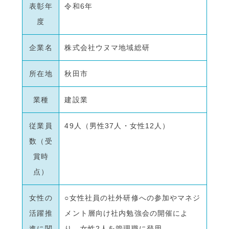
表彰年
令和6年
度
企業名
株式会社ウヌマ地域総研
所在地
秋田市
業種
建設業
従業員
49人（男性37人・女性12人）
数（受
賞時
点）
女性の
○女性社員の社外研修への参加やマネジ
活躍推
メント層向け社内勉強会の開催によ
進に関
り、女性2人を管理職に登用