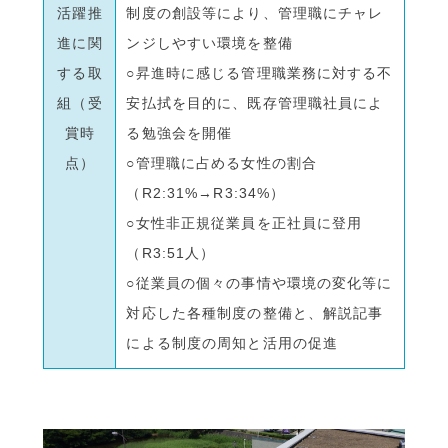
活躍推
制度の創設等により、管理職にチャレ
進に関
ンジしやすい環境を整備
する取
○昇進時に感じる管理職業務に対する不
組（受
安払拭を目的に、既存管理職社員によ
賞時
る勉強会を開催
点）
○管理職に占める女性の割合
（R2:31%→R3:34%）
○女性非正規従業員を正社員に登用
（R3:51人）
○従業員の個々の事情や環境の変化等に
対応した各種制度の整備と、解説記事
による制度の周知と活用の促進