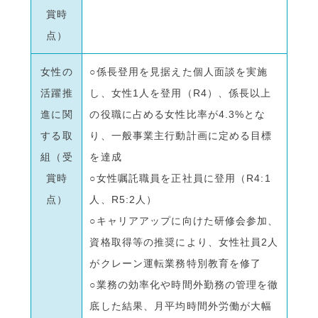
賞時
点）
女性の
○係長登用を見据えた個人面談を実施
活躍推
し、女性1人を登用（R4）、係長以上
進に関
の役職に占める女性比率が4.3%とな
する取
り、一般事業主行動計画に定める目標
組（受
を達成
賞時
○女性嘱託職員を正社員に登用（R4:1
点）
人、R5:2人）
○キャリアアップに向けた研修会参加、
資格取得等の推奨により、女性社員2人
がクレーン運転業務特別教育を修了
○業務の効率化や時間外勤務の管理を徹
底した結果、月平均時間外労働が大幅