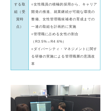
する取
○女性職員の積極的採用から、キャリア
組（受
開発の推進、就業継続が可能な環境の
賞時
整備、女性管理職候補者の育成までの
点）
一連の取組を計画的に実施
○管理職に占める女性の割合
（R3:5%→R4:6%）
○ダイバーシティ・マネジメントに関す
る研修の実施による管理職層の意識改
革