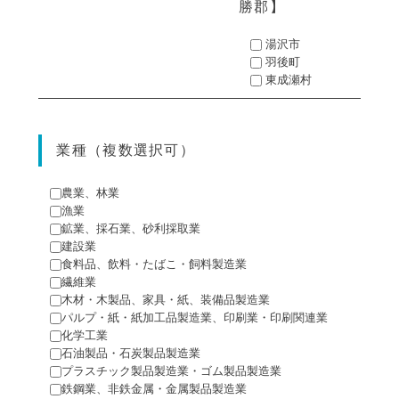
勝郡
湯沢市
羽後町
東成瀬村
業種（複数選択可）
農業、林業
漁業
鉱業、採石業、砂利採取業
建設業
食料品、飲料・たばこ・飼料製造業
繊維業
木材・木製品、家具・紙、装備品製造業
パルプ・紙・紙加工品製造業、印刷業・印刷関連業
化学工業
石油製品・石炭製品製造業
プラスチック製品製造業・ゴム製品製造業
鉄鋼業、非鉄金属・金属製品製造業