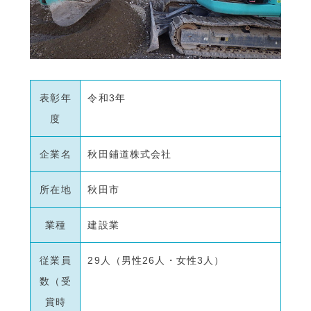
表彰年
令和3年
度
企業名
秋田鋪道株式会社
所在地
秋田市
業種
建設業
従業員
29人（男性26人・女性3人）
数（受
賞時