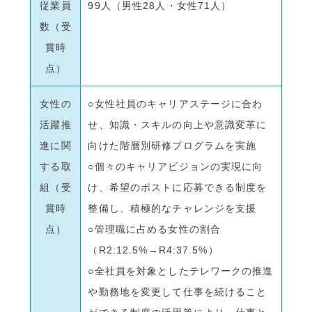
従業員
99人（男性28人・女性71人）
数（受
賞時
点）
女性の
○女性社員のキャリアステージに合わ
活躍推
せ、知識・スキルの向上や意識変革に
進に関
向けた階層別研修プログラムを実施
する取
○個々のキャリアビジョンの実現に向
組（受
け、希望のポストに応募できる制度を
賞時
整備し、積極的なチャレンジを支援
点）
○管理職に占める女性の割合
（R2:12.5%→R4:37.5%）
○全社員を対象としたテレワークの推進
や勤務地を変更して仕事を続けること