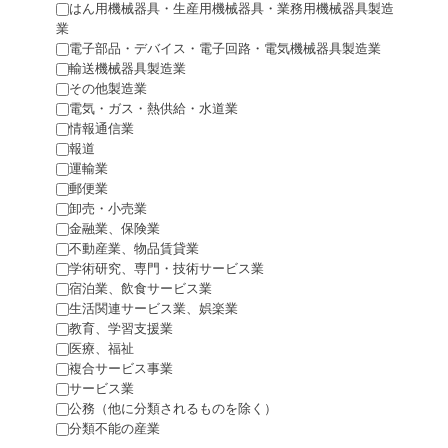
はん用機械器具・生産用機械器具・業務用機械器具製造
業
電子部品・デバイス・電子回路・電気機械器具製造業
輸送機械器具製造業
その他製造業
電気・ガス・熱供給・水道業
情報通信業
報道
運輸業
郵便業
卸売・小売業
金融業、保険業
不動産業、物品賃貸業
学術研究、専門・技術サービス業
宿泊業、飲食サービス業
生活関連サービス業、娯楽業
教育、学習支援業
医療、福祉
複合サービス事業
サービス業
公務（他に分類されるものを除く）
分類不能の産業