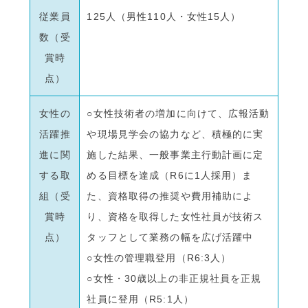
従業員
125人（男性110人・女性15人）
数（受
賞時
点）
女性の
○女性技術者の増加に向けて、広報活動
活躍推
や現場見学会の協力など、積極的に実
進に関
施した結果、一般事業主行動計画に定
する取
める目標を達成（R6に1人採用）ま
組（受
た、資格取得の推奨や費用補助によ
賞時
り、資格を取得した女性社員が技術ス
点）
タッフとして業務の幅を広げ活躍中
○女性の管理職登用（R6:3人）
○女性・30歳以上の非正規社員を正規
社員に登用（R5:1人）