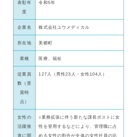
表彰年
令和5年
度
企業名
株式会社ユウメディカル
所在地
美郷町
業種
医療、福祉
従業員
127人（男性23人・女性104人）
数（受
賞時
点）
女性の
○業務拡張に伴う新たな課長ポストに女
活躍推
性を登用するなどにより、管理職に占
進に関
める女性の割合が全体の女性社員の比