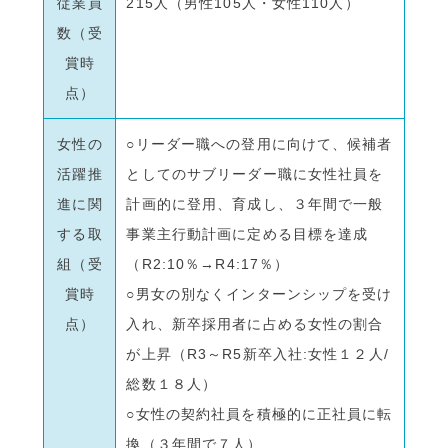
従業員
215人（男性105人・女性110人）
数（受
賞時
点）
女性の
○リーダー職への登用に向けて、候補者
活躍推
としてのサブリーダー職に女性社員を
進に関
計画的に登用、育成し、３年間で一般
する取
事業主行動計画に定める目標を達成
組（受
（R2:10％→R4:17％）
賞時
○男女の別なくインターンシップを受け
点）
入れ、新卒採用者に占める女性の割合
が上昇（R3～R5新卒入社:女性１２人/
総数１８人）
○女性の契約社員を積極的に正社員に転
換（３年間で７人）