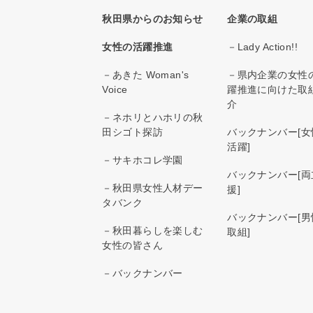
秋田県からのお知らせ
企業の取組
女性の活躍推進
－Lady Action!!
－あきた Woman's
－県内企業の女性
Voice
躍推進に向けた取
介
－ネホリとハホリの秋
田シゴト探訪
バックナンバー[女
活躍]
－サキホコレ学園
バックナンバー[両
－秋田県女性人材デー
援]
タバンク
バックナンバー[男
－秋田暮らしを楽しむ
取組]
女性の皆さん
－バックナンバー