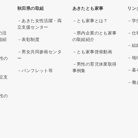
秋田県の取組
あきたとも家事
リン
－あきた女性活躍・両
－とも家事とは？
－学
立支援センター
の活
－県内企業のとも家事
－仕
組紹
－表彰制度
の取組紹介
－結
－男女共同参画センタ
－とも家事啓発動画
－地
性の
ー
－男性の育児休業取得
－暮
－パンフレット等
事例集
立支
－働
性の