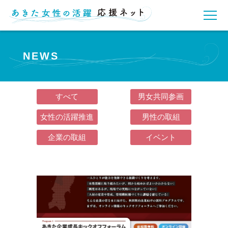
NEWS
すべて
男女共同参画
女性の活躍推進
男性の取組
企業の取組
イベント