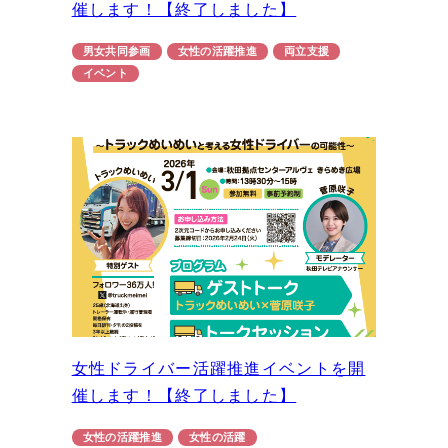
催します！【終了しました】
男女共同参画
女性の活躍推進
両立支援
イベント
女性ドライバー活躍推進イベントを開
催します！【終了しました】
女性の活躍推進
女性の活躍