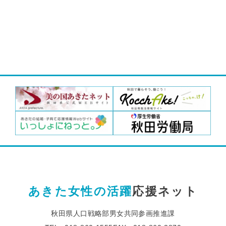
あきた女性の活躍
応援ネット
秋田県人口戦略部男女共同参画推進課