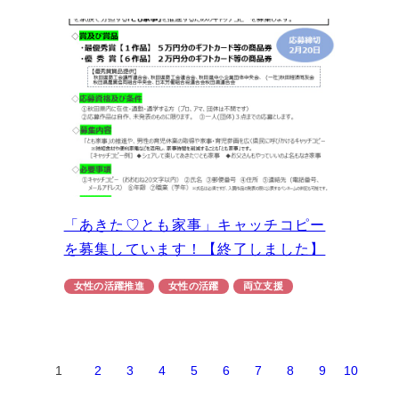
「あきた♡とも家事」キャッチコピー
を募集しています！【終了しました】
女性の活躍推進
女性の活躍
両立支援
1
2
3
4
5
6
7
8
9
10