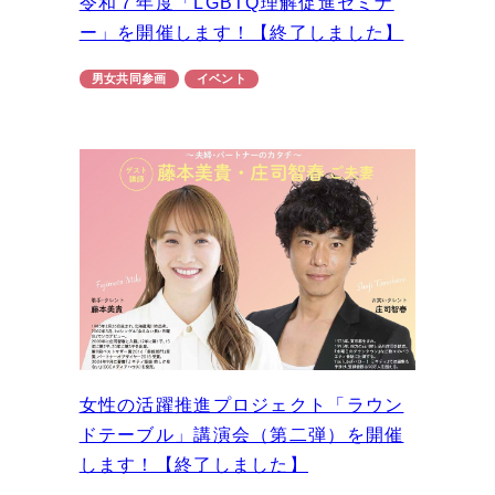
令和７年度「LGBTQ理解促進セミナ
ー」を開催します！【終了しました】
男女共同参画
イベント
女性の活躍推進プロジェクト「ラウン
ドテーブル」講演会（第二弾）を開催
します！【終了しました】