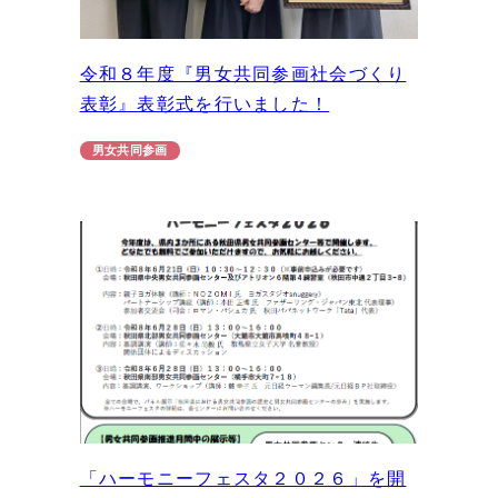
令和８年度『男女共同参画社会づくり
表彰』表彰式を行いました！
男女共同参画
「ハーモニーフェスタ２０２６」を開