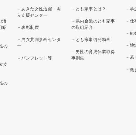
－あきた女性活躍・両
－とも家事とは？
－学
立支援センター
の活
－県内企業のとも家事
－仕
組紹
－表彰制度
の取組紹介
－結
－男女共同参画センタ
－とも家事啓発動画
－地
性の
ー
－男性の育児休業取得
－暮
－パンフレット等
事例集
立支
－働
性の