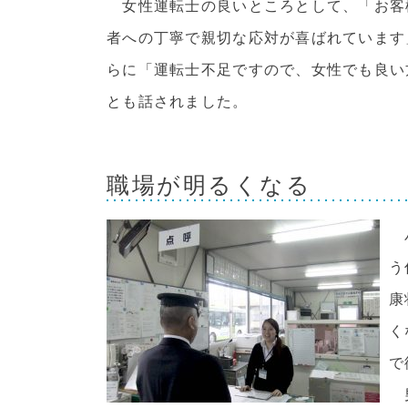
女性運転士の良いところとして、「お客
者への丁寧で親切な応対が喜ばれています
らに「運転士不足ですので、女性でも良い
とも話されました。
職場が明るくなる
バ
う
康
く
で
男