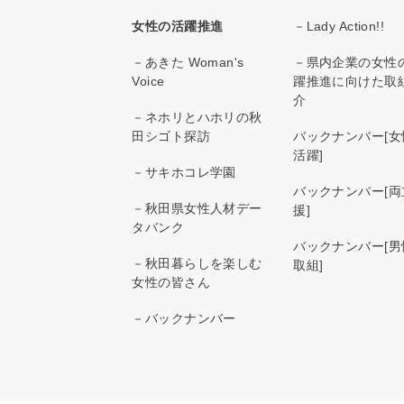
女性の活躍推進
－Lady Action!!
－あきた Woman's
－県内企業の女性
Voice
躍推進に向けた取
介
－ネホリとハホリの秋
田シゴト探訪
バックナンバー[女
活躍]
－サキホコレ学園
バックナンバー[両
－秋田県女性人材デー
援]
タバンク
バックナンバー[男
－秋田暮らしを楽しむ
取組]
女性の皆さん
－バックナンバー