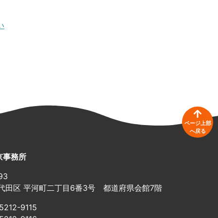
い
ページ上部
へ戻る
京事務所
93
代田区 平河町二丁目6番3号 都道府県会館7階
5212-9115