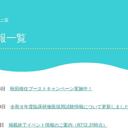
報一覧
報一覧
6日
秋田移住ブーストキャンペーン実施中！
0日
令和９年度臨床研修医採用試験情報について更新しまし
3日
掲載終了イベント情報のご案内（R7.12.31時点）