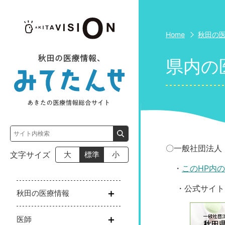
Home
秋田の
県内の
〇一般社団法人
文字サイズ
大
標準
小
・
このHP内
・公式サイト
秋田の医療情報
医師