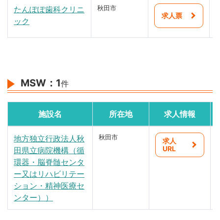
たんぽぽ歯科クリニ
秋田市
求人票
ック
MSW：
1
件
施設名
所在地
求人情報
地方独立行政法人秋
秋田市
求人
URL
田県立病院機構（循
環器・脳脊髄センタ
ー又はリハビリテー
ション・精神医療セ
ンター））