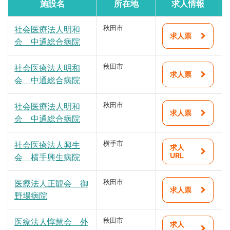
大仙市
施設名
所在地
求人情報
視能訓練士
北秋田市
社会医療法人明和
秋田市
求人票
会 中通総合病院
歯科衛生士・技工士
にかほ市
臨床工学技士
社会医療法人明和
秋田市
仙北市
求人票
会 中通総合病院
技能装具士
小坂町
社会医療法人明和
秋田市
介護福祉士
上小阿仁村
求人票
会 中通総合病院
公認心理士
藤里町
社会医療法人興生
横手市
求人
MSW
URL
三種町
会 横手興生病院
その他
八峰町
医療法人正観会 御
秋田市
求人票
野場病院
五城目町
医療法人惇慧会 外
秋田市
八郎潟町
求人