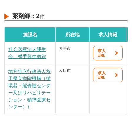
薬剤師：
2
件
施設名
所在地
求人情報
社会医療法人興生
横手市
求人
URL
会 横手興生病院
地方独立行政法人秋
秋田市
求人
URL
田県立病院機構（循
環器・脳脊髄センタ
ー又はリハビリテー
ション・精神医療セ
ンター））