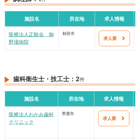
施設名
所在地
求人情報
医療法人正観会 御
秋田市
求人票
野場病院
歯科衛生士・技工士：
2
件
施設名
所在地
求人情報
医療法人わかみ歯科
男鹿市
求人票
クリニック