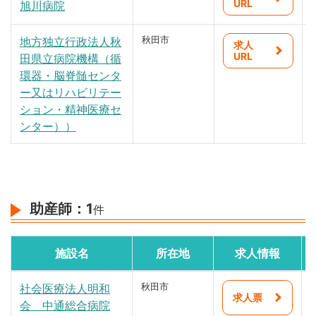
URL
旭川病院
井川町
地方独立行政法人秋
秋田市
求人
大潟村
URL
田県立病院機構（循
環器・脳脊髄センタ
美郷町
ー又はリハビリテー
ション・精神医療セ
羽後町
ンター））
東成瀬村
県外
全県域
助産師：
1
件
施設名
所在地
求人情報
社会医療法人明和
秋田市
求人票
会 中通総合病院