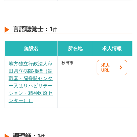
言語聴覚士：
1
件
施設名
所在地
求人情報
地方独立行政法人秋
秋田市
求人
URL
田県立病院機構（循
環器・脳脊髄センタ
ー又はリハビリテー
ション・精神医療セ
ンター））
調理師：
1
件