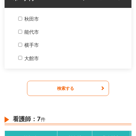
薬剤師
臨床検査技師
秋田市
衛生検査技師
能代市
診療放射線技師
横手市
エックス線技師
大館市
理学療法士
男鹿市
作業療法士
湯沢市
検索する
言語聴覚士
鹿角市
管理栄養士
由利本荘市
看護師：
7
件
栄養士
潟上市
調理師