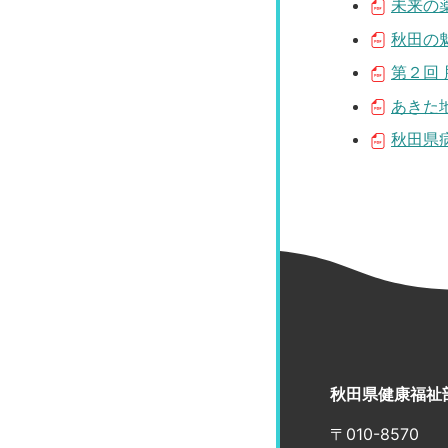
未来の薬
秋田の魅
第２回 
あきた地
秋田県病
秋田県健康福祉
〒010-8570