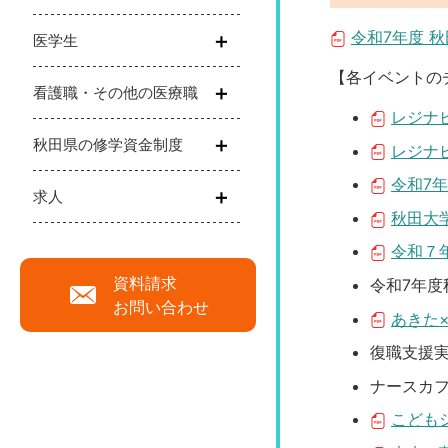
令和7年度 秋
医学生
【各イベントの
看護職・その他の医療職
レジナビ
秋田県の修学資金制度
レジナビ
令和7年
求人
秋田大学
令和７年
資料請求
令和7年
お問い合わせ
あきた×
復職支援
ナースカ
こどもシゴ