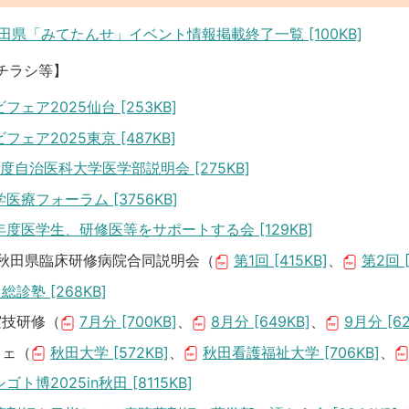
田県「みてたんせ」イベント情報掲載終了一覧 [100KB]
チラシ等】
フェア2025仙台 [253KB]
フェア2025東京 [487KB]
度自治医科大学医学部説明会 [275KB]
医療フォーラム [3756KB]
度医学生、研修医等をサポートする会 [129KB]
度秋田県臨床研修病院合同説明会（
第1回 [415KB]
、
第2回 [
総診塾 [268KB]
実技研修（
7月分 [700KB]
、
8月分 [649KB]
、
9月分 [62
フェ（
秋田大学 [572KB]
、
秋田看護福祉大学 [706KB]
、
ト博2025in秋田 [8115KB]