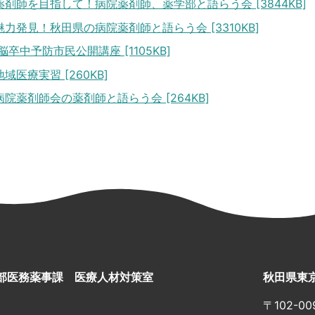
剤師を目指して！病院薬剤師、薬学部と語らう会 [3844KB]
力発見！秋田県の病院薬剤師と語らう会 [3310KB]
脳卒中予防市民公開講座 [1105KB]
域医療実習 [260KB]
院薬剤師会の薬剤師と語らう会 [264KB]
部医務薬事課 医療人材対策室
秋田県東
〒102-00