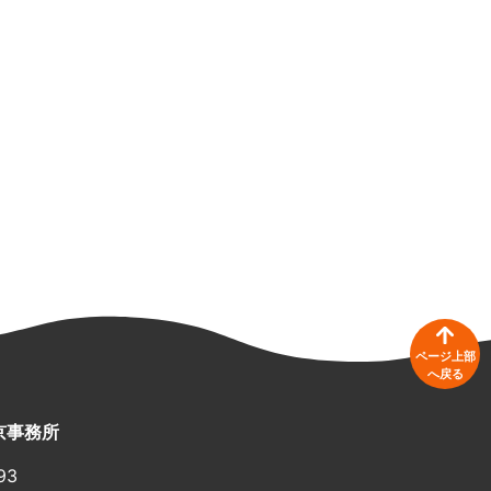
ページ上部
へ戻る
京事務所
93