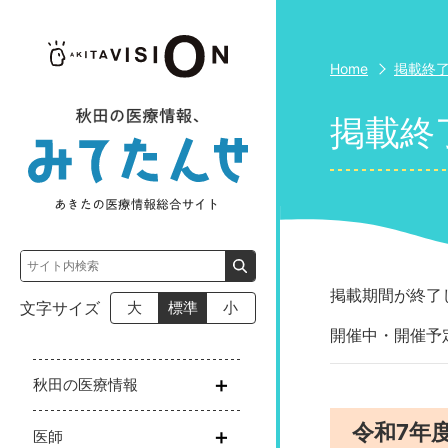
Home
掲載終
掲載終
掲載期間が終了
文字サイズ
大
標準
小
開催中・開催予
秋田の医療情報
令和7年
医師