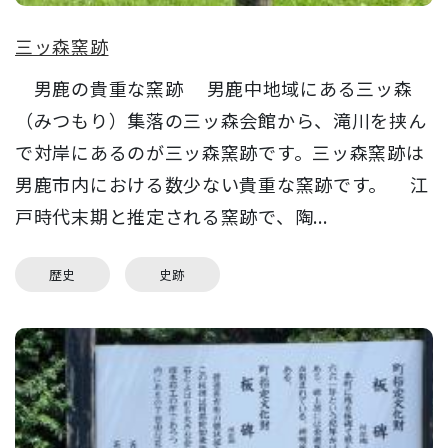
三ッ森窯跡
男鹿の貴重な窯跡 男鹿中地域にある三ッ森
（みつもり）集落の三ッ森会館から、滝川を挟ん
で対岸にあるのが三ッ森窯跡です。三ッ森窯跡は
男鹿市内における数少ない貴重な窯跡です。 江
戸時代末期と推定される窯跡で、陶...
歴史
史跡