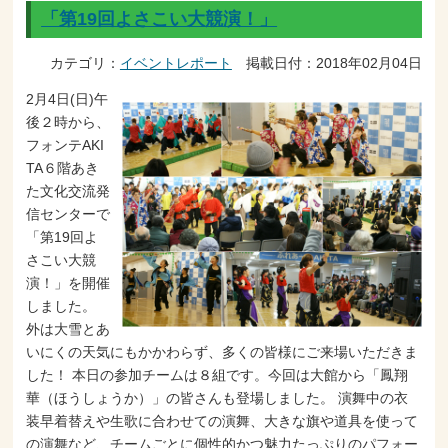
「第19回よさこい大競演！」
カテゴリ：
イベントレポート
掲載日付：2018年02月04日
2月4日(日)午
後２時から、
フォンテAKI
TA６階あき
た文化交流発
信センターで
「第19回よ
さこい大競
演！」を開催
しました。
外は大雪とあ
いにくの天気にもかかわらず、多くの皆様にご来場いただきま
した！ 本日の参加チームは８組です。今回は大館から「鳳翔
華（ほうしょうか）」の皆さんも登場しました。 演舞中の衣
装早着替えや生歌に合わせての演舞、大きな旗や道具を使って
の演舞など、チームごとに個性的かつ魅力たっぷりのパフォー