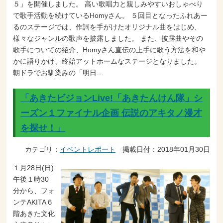
５」を開催しました。 高い歌唱力と親しみやすいおしゃべり
で歌手活動を続けているHomyさん。 ５回目となったふれあー
るのステージでは、作詞を手がけたオリジナル曲をはじめ、
様々なジャンルの歌声を披露しました。 また、披露曲やその
歌手についての紹介、Homyさん直伝の上手に歌う方法を和や
かに語りかけ、終始アットホームなステージとなりました。
朝ドラでお馴染みの「明日…
「あきたビジョンLive!「あきたんけん隊」シ
ーズン１ファイナル企画 伝説のアキタノ漫才
を探せ！」
カテゴリ：
イベントレポート
掲載日付：2018年01月30日
１月28日(日)
午後１時30
分から、フォ
ンテAKITA６
階あきた文化