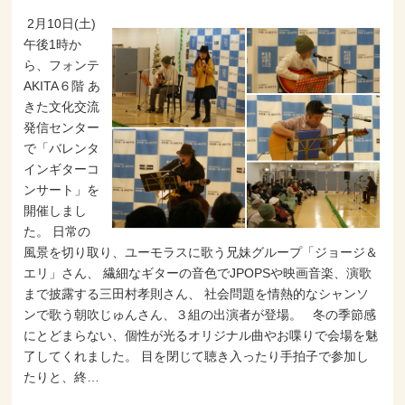
2月10日(土)
午後1時か
ら、フォンテ
AKITA６階 あ
きた文化交流
発信センター
で「バレンタ
インギターコ
ンサート」を
開催しまし
た。 日常の
風景を切り取り、ユーモラスに歌う兄妹グループ「ジョージ＆
エリ」さん、 繊細なギターの音色でJPOPSや映画音楽、演歌
まで披露する三田村孝則さん、 社会問題を情熱的なシャンソ
ンで歌う朝吹じゅんさん、３組の出演者が登場。 冬の季節感
にとどまらない、個性が光るオリジナル曲やお喋りで会場を魅
了してくれました。 目を閉じて聴き入ったり手拍子で参加し
たりと、終…