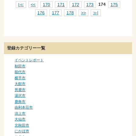
|≪
<<
170
171
172
173
174
175
176
177
178
>>
≫|
登録カテゴリー一覧
イベントレポート
秋田市
能代市
横手市
大館市
男鹿市
湯沢市
鹿角市
由利本荘市
潟上市
大仙市
北秋田市
にかほ市