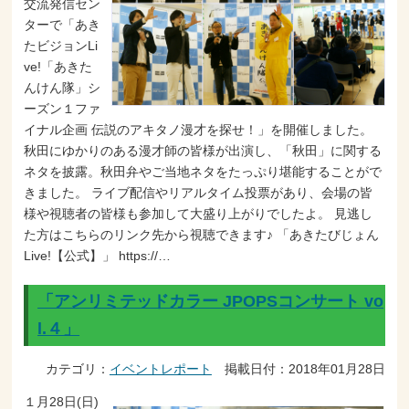
交流発信セン
ターで「あき
たビジョンLi
ve!「あきた
んけん隊」シ
ーズン１ファ
イナル企画 伝説のアキタノ漫才を探せ！」を開催しました。
秋田にゆかりのある漫才師の皆様が出演し、「秋田」に関する
ネタを披露。秋田弁やご当地ネタをたっぷり堪能することがで
きました。 ライブ配信やリアルタイム投票があり、会場の皆
様や視聴者の皆様も参加して大盛り上がりでしたよ。 見逃し
た方はこちらのリンク先から視聴できます♪ 「あきたびじょん
Live!【公式】」 https://…
「アンリミテッドカラー JPOPSコンサート vo
l.４」
カテゴリ：
イベントレポート
掲載日付：2018年01月28日
１月28日(日)