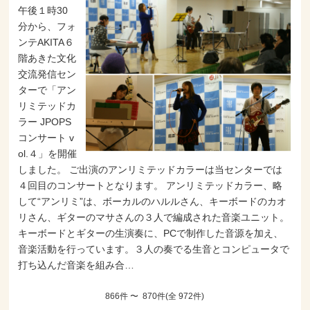
午後１時30
分から、フォ
ンテAKITA６
階あきた文化
交流発信セン
ターで「アン
リミテッドカ
ラー JPOPS
コンサート v
ol.４」を開催
しました。 ご出演のアンリミテッドカラーは当センターでは
４回目のコンサートとなります。 アンリミテッドカラー、略
して“アンリミ”は、ボーカルのハルルさん、キーボードのカオ
リさん、ギターのマサさんの３人で編成された音楽ユニット。
キーボードとギターの生演奏に、PCで制作した音源を加え、
音楽活動を行っています。３人の奏でる生音とコンピュータで
打ち込んだ音楽を組み合…
866件 〜 870件(全 972件)