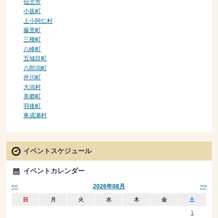
仙北市
小坂町
上小阿仁村
藤里町
三種町
八峰町
五城目町
八郎潟町
井川町
大潟村
美郷町
羽後町
東成瀬村
イベントスケジュール
イベントカレンダー
<<
>>
2026年08月
日
月
火
水
木
金
土
1