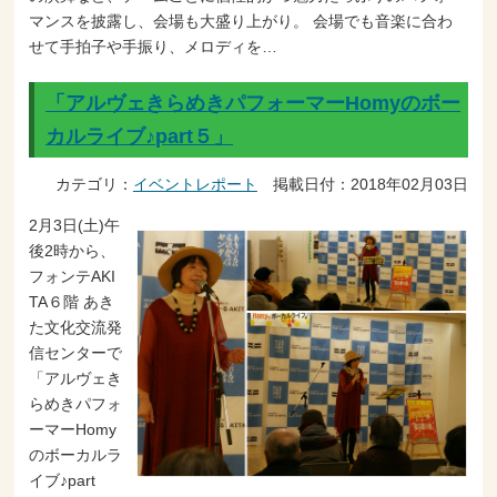
マンスを披露し、会場も大盛り上がり。 会場でも音楽に合わ
せて手拍子や手振り、メロディを…
「アルヴェきらめきパフォーマーHomyのボー
カルライブ♪part５」
カテゴリ：
イベントレポート
掲載日付：2018年02月03日
2月3日(土)午
後2時から、
フォンテAKI
TA６階 あき
た文化交流発
信センターで
「アルヴェき
らめきパフォ
ーマーHomy
のボーカルラ
イブ♪part