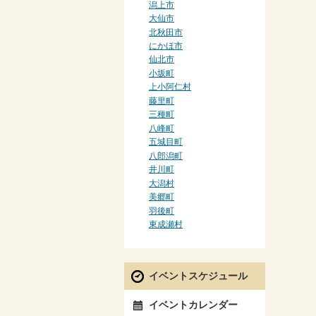
潟上市
大仙市
北秋田市
にかほ市
仙北市
小坂町
上小阿仁村
藤里町
三種町
八峰町
五城目町
八郎潟町
井川町
大潟村
美郷町
羽後町
東成瀬村
イベントスケジュール
イベントカレンダー