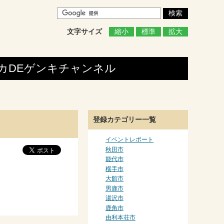
文字サイズ
縮小
標準
拡大
カDEゲンキ
チャンネル
登録カテゴリー一覧
イベントレポート
秋田市
能代市
横手市
大館市
男鹿市
湯沢市
鹿角市
由利本荘市