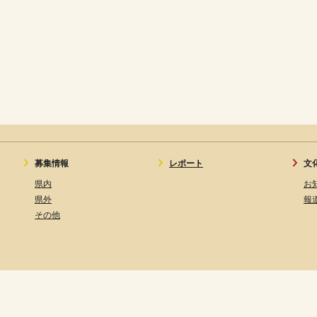
募集情報
レポート
文
県内
お
県外
報
その他