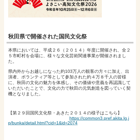
秋田県で開催された国民文化祭
本県においては、平成２６（２０１４）年度に開催され、全２
５市町村を会場に、様々な文化芸術関連事業が開催されまし
た。
県内外からお越しになった約103万人の観客の方々に加え、出
演者、ボランティア等として参加された約４万８千人の皆様
に、秋田の文化の魅力を体感し、その価値や意義を再認識して
いただいたことで、文化の力で秋田の元気創造を図っていく契
機となりました。
【第２９回国民文化祭・あきた２０１４の様子はこちら】
https://common3.pref.akita.lg.j
p/bunka/detail.html?cid=1&id=2074