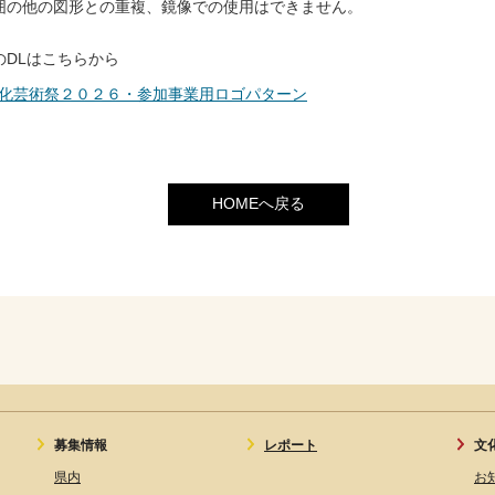
囲の他の図形との重複、鏡像での使用はできません。
のDLはこちらから
化芸術祭２０２６・参加事業用ロゴパターン
HOMEへ戻る
募集情報
レポート
文
県内
お