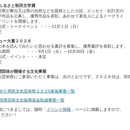
回ふるさと秋田文学賞
県が舞台又は県の自然などを題材とした小説、エッセイ・紀行文の
募し、優秀作品を表彰。あわせて著名人によるトークライ
を開催します。
式・トークイベント ・・・11月１日（日）
定
ビュー大賞２０２６
本を読んでみたいと思わせる書評を募集し、優秀書評を表彰します。
期間 ・・・9月1日（火）～10月30日（金）
ベント・・・未定
定
間団体が開催する文化事業
芸術祭にご参加いただく事業は、次のとおりです。２０２６分は、現
あきた県民文化芸術祭２０２5参加事業一覧
秋田県芸術文化振興基金助成事業一覧
につきましては、随時「
イベント情報
」ページに掲載しますので、
ください！