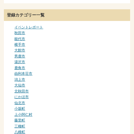
登録カテゴリー一覧
イベントレポート
秋田市
能代市
横手市
大館市
男鹿市
湯沢市
鹿角市
由利本荘市
潟上市
大仙市
北秋田市
にかほ市
仙北市
小坂町
上小阿仁村
藤里町
三種町
八峰町