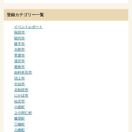
登録カテゴリー一覧
イベントレポート
秋田市
能代市
横手市
大館市
男鹿市
湯沢市
鹿角市
由利本荘市
潟上市
大仙市
北秋田市
にかほ市
仙北市
小坂町
上小阿仁村
藤里町
三種町
八峰町