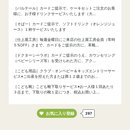
［パルテール］カードご提示で、ケーキセットご注文のお客
様に、お子様ドリンクサービスいたします（大...
［そば一］カードご提示で、ソフトドリンク（オレンジジュ
ース）１杯サービスいたします
［仕上屋工房］毎週金曜日にご来店の仕上屋工房会員（常時
５%OFF）さまで、カードをご提示の方に、革靴...
［ドクターシーラボ］カードご提示のうえ、カウンセリング
（ベビーシリーズ等）を受けられた方に、アク...
［こども用品］クラブ・オンベビー＆キッズエントリーサー
ビス※ご出産を控えた方または満１２歳までのお...
［こども靴］こども靴下取りサービス※お一人様１回あたり
３点まで、下取りの靴１足につき、税込お買い上...
お気に入り登録
297