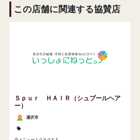
この店舗に関連する協賛店
Ｓｐｕｒ ＨＡＩＲ（シュプールヘア
ー）
湯沢市
全メニュー１０％ＯＦＦ