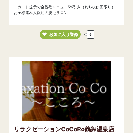
・カード提示で全脱毛メニュー5%引き（お1人様1回限り）・
お子様連れ大歓迎の脱毛サロン
お気に入り登録
8
リラクゼーションCoCoRo鶴舞温泉店