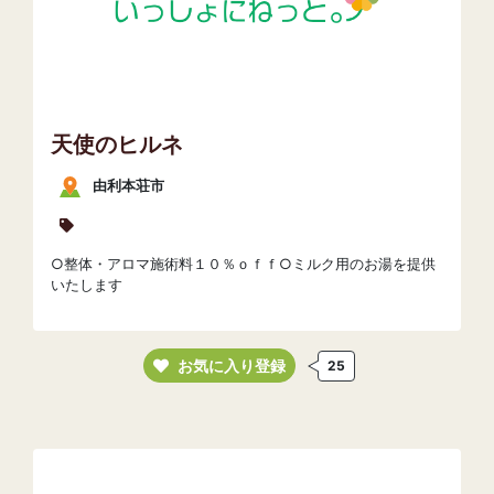
天使のヒルネ
由利本荘市
○整体・アロマ施術料１０％ｏｆｆ○ミルク用のお湯を提供
いたします
お気に入り登録
25