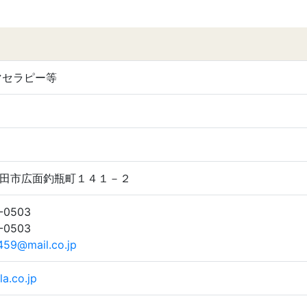
マセラピー等
1 秋田市広面釣瓶町１４１－２
5-0503
5-0503
59@mail.co.jp
a.co.jp