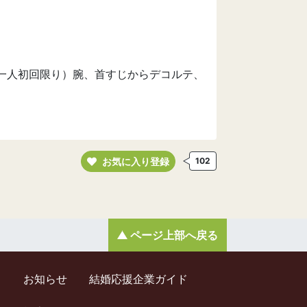
一人初回限り）腕、首すじからデコルテ、
お気に入り登録
102
ページ上部へ戻る
ド
お知らせ
結婚応援企業ガイド