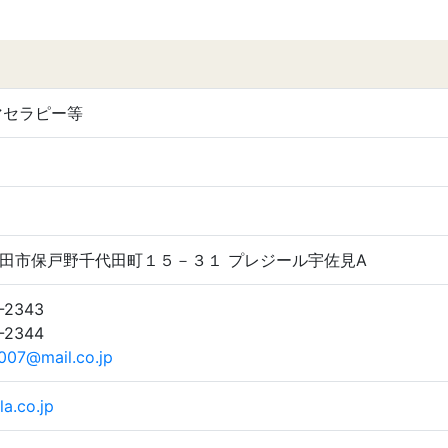
マセラピー等
4 秋田市保戸野千代田町１５－３１ プレジール宇佐見A
3-2343
3-2344
07@mail.co.jp
a.co.jp