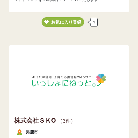
お気に入り登録
1
株式会社ＳＫО
（3件）
男鹿市