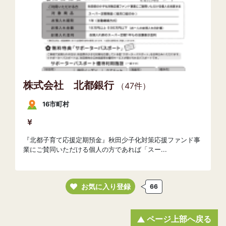
株式会社 北都銀行
（47件）
16市町村
『北都子育て応援定期預金』秋田少子化対策応援ファンド事
業にご賛同いただける個人の方であれば「スー...
お気に入り登録
66
ページ上部へ戻る