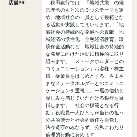
店舗PR
秋田銀行では、「地域共栄」の経
営理念のもと次の３つのテーマを定
め、地域社会の一員として模範とな
る活動を実践してまいります。「地
域社会の持続的な発展への貢献」地
域経済の活性化、金融経済教育、環
境保全活動など、地域社会の持続的
な発展に向けた活動に積極的に取り
組みます。「ステークホルダーとの
コミュニケーション」お客様・株主
様・従業員をはじめとする、さまざ
まなステークホルダーとのコミュニ
ケーションを重視し、一層の信頼と
親しみを感じていただける銀行を目
指します。「社会の模範となる行
動」役職員一人ひとりが当行の担う
公共的使命と社会的責任を自覚し、
法令遵守のみならず、公私にわたり
倫理的行動に努めます。