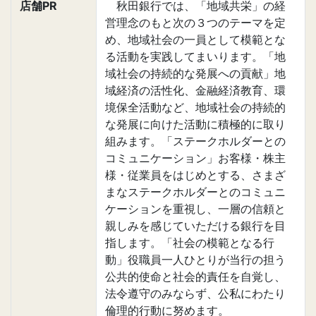
店舗PR
秋田銀行では、「地域共栄」の経
営理念のもと次の３つのテーマを定
め、地域社会の一員として模範とな
る活動を実践してまいります。「地
域社会の持続的な発展への貢献」地
域経済の活性化、金融経済教育、環
境保全活動など、地域社会の持続的
な発展に向けた活動に積極的に取り
組みます。「ステークホルダーとの
コミュニケーション」お客様・株主
様・従業員をはじめとする、さまざ
まなステークホルダーとのコミュニ
ケーションを重視し、一層の信頼と
親しみを感じていただける銀行を目
指します。「社会の模範となる行
動」役職員一人ひとりが当行の担う
公共的使命と社会的責任を自覚し、
法令遵守のみならず、公私にわたり
倫理的行動に努めます。