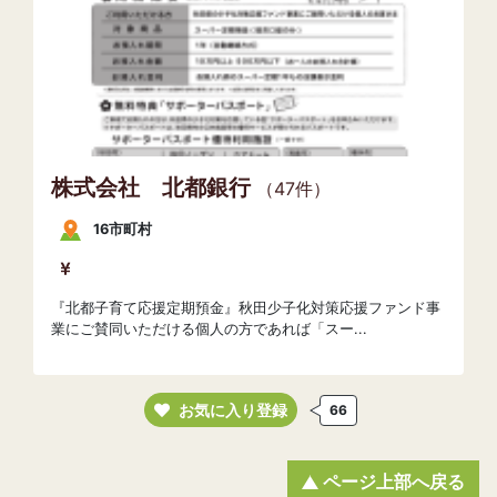
株式会社 北都銀行
（47件）
16市町村
『北都子育て応援定期預金』秋田少子化対策応援ファンド事
業にご賛同いただける個人の方であれば「スー...
お気に入り登録
66
ページ上部へ戻る