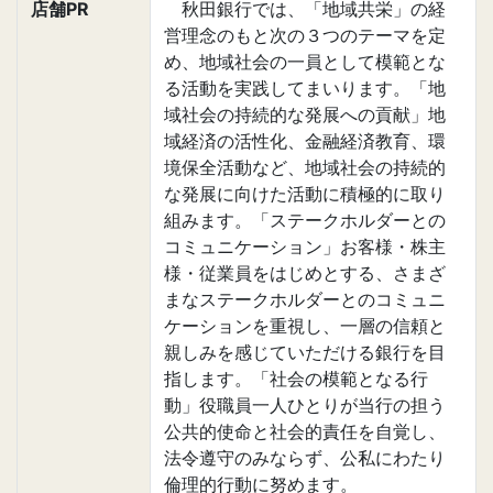
店舗PR
秋田銀行では、「地域共栄」の経
営理念のもと次の３つのテーマを定
め、地域社会の一員として模範とな
る活動を実践してまいります。「地
域社会の持続的な発展への貢献」地
域経済の活性化、金融経済教育、環
境保全活動など、地域社会の持続的
な発展に向けた活動に積極的に取り
組みます。「ステークホルダーとの
コミュニケーション」お客様・株主
様・従業員をはじめとする、さまざ
まなステークホルダーとのコミュニ
ケーションを重視し、一層の信頼と
親しみを感じていただける銀行を目
指します。「社会の模範となる行
動」役職員一人ひとりが当行の担う
公共的使命と社会的責任を自覚し、
法令遵守のみならず、公私にわたり
倫理的行動に努めます。