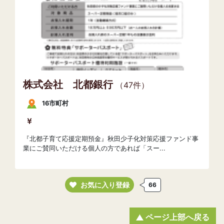
株式会社 北都銀行
（47件）
16市町村
『北都子育て応援定期預金』秋田少子化対策応援ファンド事
業にご賛同いただける個人の方であれば「スー...
お気に入り登録
66
ページ上部へ戻る