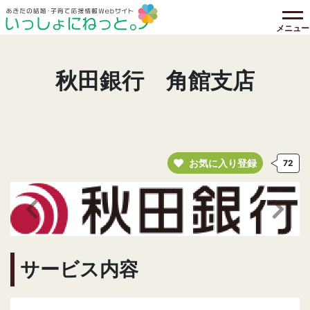
メニュー
秋田銀行 角館支店
お気に入り登録
72
前の画像へ
次の
サービス内容