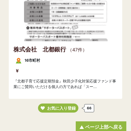
株式会社 北都銀行
（47件）
16市町村
『北都子育て応援定期預金』秋田少子化対策応援ファンド事
業にご賛同いただける個人の方であれば「スー...
お気に入り登録
66
ページ上部へ戻る