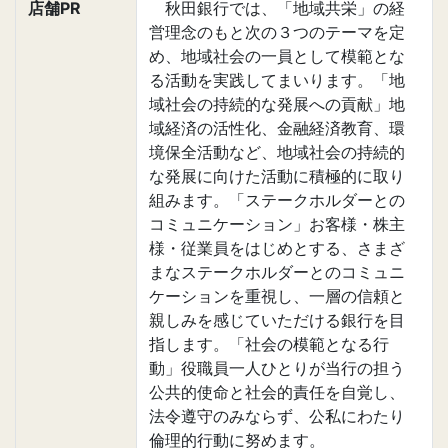
店舗PR
秋田銀行では、「地域共栄」の経
営理念のもと次の３つのテーマを定
め、地域社会の一員として模範とな
る活動を実践してまいります。「地
域社会の持続的な発展への貢献」地
域経済の活性化、金融経済教育、環
境保全活動など、地域社会の持続的
な発展に向けた活動に積極的に取り
組みます。「ステークホルダーとの
コミュニケーション」お客様・株主
様・従業員をはじめとする、さまざ
まなステークホルダーとのコミュニ
ケーションを重視し、一層の信頼と
親しみを感じていただける銀行を目
指します。「社会の模範となる行
動」役職員一人ひとりが当行の担う
公共的使命と社会的責任を自覚し、
法令遵守のみならず、公私にわたり
倫理的行動に努めます。