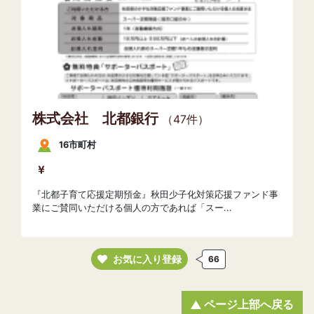
株式会社 北都銀行
（47件）
16市町村
『北都子育て応援定期預金』秋田少子化対策応援ファンド事
業にご賛同いただける個人の方であれば「スー...
お気に入り登録
66
ページ上部へ戻る