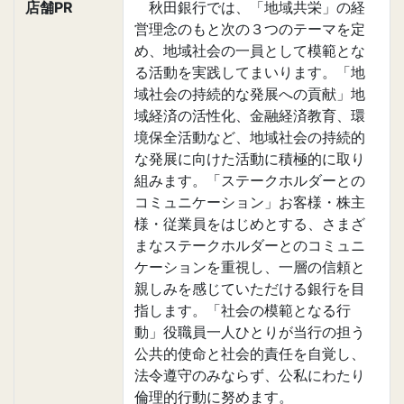
店舗PR
秋田銀行では、「地域共栄」の経
営理念のもと次の３つのテーマを定
め、地域社会の一員として模範とな
る活動を実践してまいります。「地
域社会の持続的な発展への貢献」地
域経済の活性化、金融経済教育、環
境保全活動など、地域社会の持続的
な発展に向けた活動に積極的に取り
組みます。「ステークホルダーとの
コミュニケーション」お客様・株主
様・従業員をはじめとする、さまざ
まなステークホルダーとのコミュニ
ケーションを重視し、一層の信頼と
親しみを感じていただける銀行を目
指します。「社会の模範となる行
動」役職員一人ひとりが当行の担う
公共的使命と社会的責任を自覚し、
法令遵守のみならず、公私にわたり
倫理的行動に努めます。