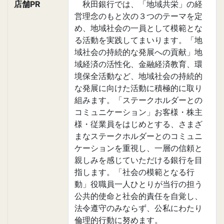
店舗PR
秋田銀行では、「地域共栄」の経
営理念のもと次の３つのテーマを定
め、地域社会の一員として模範とな
る活動を実践してまいります。「地
域社会の持続的な発展への貢献」地
域経済の活性化、金融経済教育、環
境保全活動など、地域社会の持続的
な発展に向けた活動に積極的に取り
組みます。「ステークホルダーとの
コミュニケーション」お客様・株主
様・従業員をはじめとする、さまざ
まなステークホルダーとのコミュニ
ケーションを重視し、一層の信頼と
親しみを感じていただける銀行を目
指します。「社会の模範となる行
動」役職員一人ひとりが当行の担う
公共的使命と社会的責任を自覚し、
法令遵守のみならず、公私にわたり
倫理的行動に努めます。