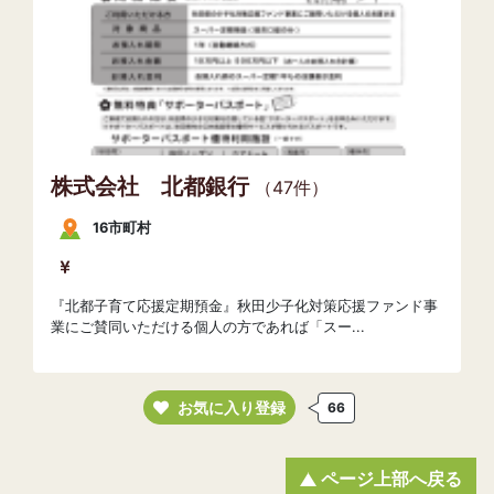
株式会社 北都銀行
（47件）
16市町村
『北都子育て応援定期預金』秋田少子化対策応援ファンド事
業にご賛同いただける個人の方であれば「スー...
お気に入り登録
66
ページ上部へ戻る