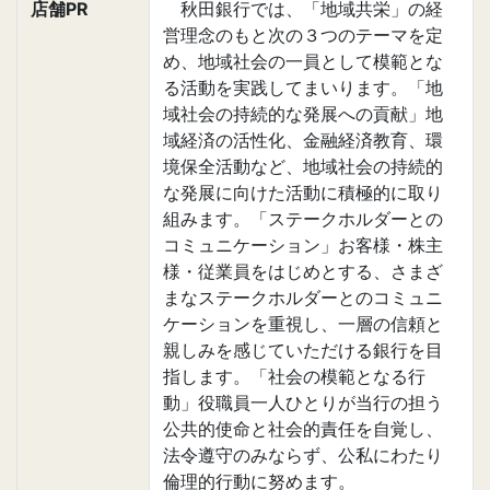
店舗PR
秋田銀行では、「地域共栄」の経
営理念のもと次の３つのテーマを定
め、地域社会の一員として模範とな
る活動を実践してまいります。「地
域社会の持続的な発展への貢献」地
域経済の活性化、金融経済教育、環
境保全活動など、地域社会の持続的
な発展に向けた活動に積極的に取り
組みます。「ステークホルダーとの
コミュニケーション」お客様・株主
様・従業員をはじめとする、さまざ
まなステークホルダーとのコミュニ
ケーションを重視し、一層の信頼と
親しみを感じていただける銀行を目
指します。「社会の模範となる行
動」役職員一人ひとりが当行の担う
公共的使命と社会的責任を自覚し、
法令遵守のみならず、公私にわたり
倫理的行動に努めます。