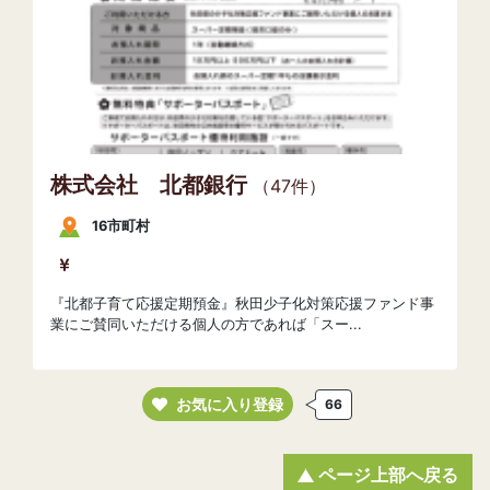
株式会社 北都銀行
（47件）
16市町村
『北都子育て応援定期預金』秋田少子化対策応援ファンド事
業にご賛同いただける個人の方であれば「スー...
お気に入り登録
66
ページ上部へ戻る