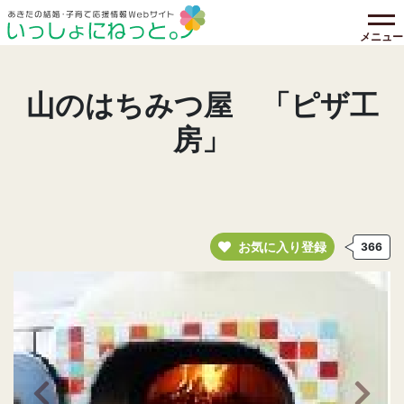
メニュー
山のはちみつ屋 「ピザ工
房」
お気に入り登録
366
前の画像へ
次の