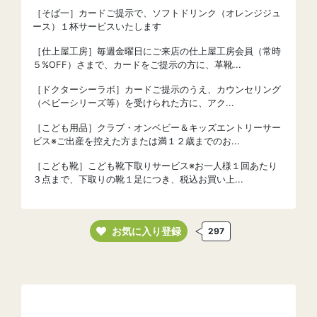
［そば一］カードご提示で、ソフトドリンク（オレンジジュ
ース）１杯サービスいたします
［仕上屋工房］毎週金曜日にご来店の仕上屋工房会員（常時
５%OFF）さまで、カードをご提示の方に、革靴...
［ドクターシーラボ］カードご提示のうえ、カウンセリング
（ベビーシリーズ等）を受けられた方に、アク...
［こども用品］クラブ・オンベビー＆キッズエントリーサー
ビス※ご出産を控えた方または満１２歳までのお...
［こども靴］こども靴下取りサービス※お一人様１回あたり
３点まで、下取りの靴１足につき、税込お買い上...
お気に入り登録
297