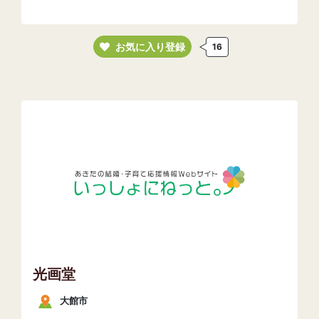
お気に入り登録
16
光画堂
大館市