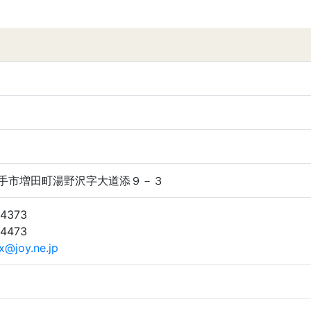
4 横手市増田町湯野沢字大道添９－３
-4373
-4473
x@joy.ne.jp