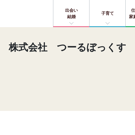
出会い
子育て
結婚
家
株式会社 つーるぼっくす