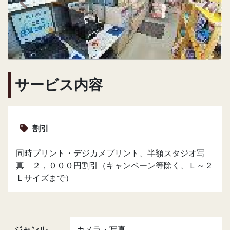
前の画像へ
次の
サービス内容
割引
同時プリント・デジカメプリント、半額スタジオ写
真 ２，０００円割引（キャンペーン等除く、Ｌ～２
Ｌサイズまで）
ジャンル
カメラ・写真