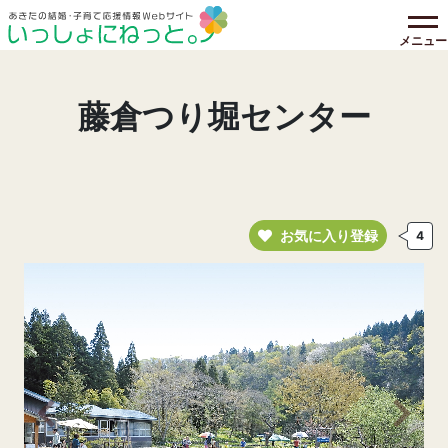
メニュー
藤倉つり堀センター
お気に入り登録
4
前の画像へ
次の