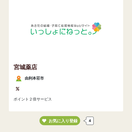
宮城薬店
由利本荘市
ポイント２倍サービス
お気に入り登録
4