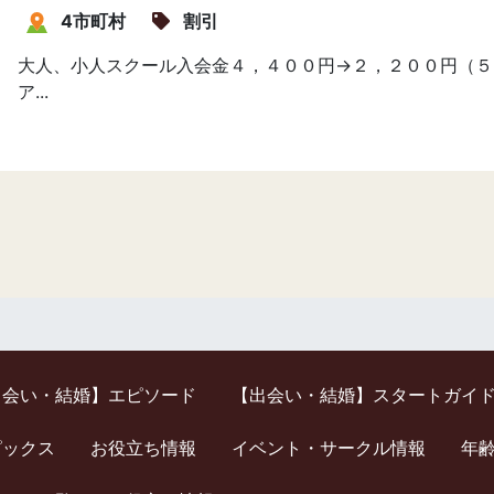
4市町村
割引
大人、小人スクール入会金４，４００円→２，２００円（５
ア...
出会い・結婚】エピソード
【出会い・結婚】スタートガイ
ピックス
お役立ち情報
イベント・サークル情報
年