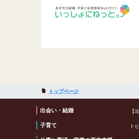
トップページ
出会い・結婚
【
子育て
ト