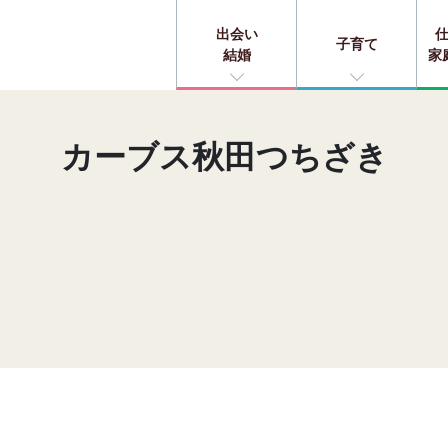
出会い
子育て
結婚
家
カーブス秋田つちざき