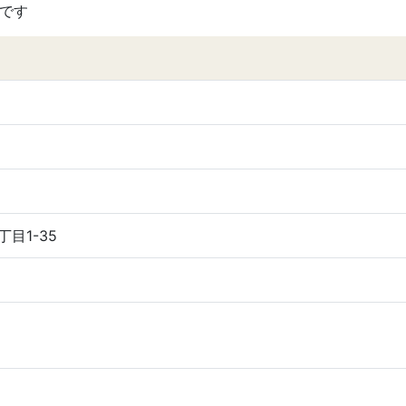
です
丁目1-35