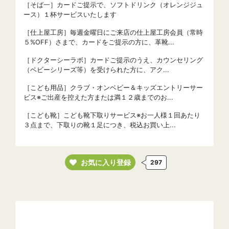
［そば一］カードご提示で、ソフトドリンク（オレンジジュ
ース）１杯サービスいたします
［仕上屋工房］毎週金曜日にご来店の仕上屋工房会員（常時
５%OFF）さまで、カードをご提示の方に、革靴...
［ドクターシーラボ］カードご提示のうえ、カウンセリング
（ベビーシリーズ等）を受けられた方に、アク...
［こども用品］クラブ・オンベビー＆キッズエントリーサー
ビス※ご出産を控えた方または満１２歳までのお...
［こども靴］こども靴下取りサービス※お一人様１回あたり
３点まで、下取りの靴１足につき、税込お買い上...
お気に入り登録
297