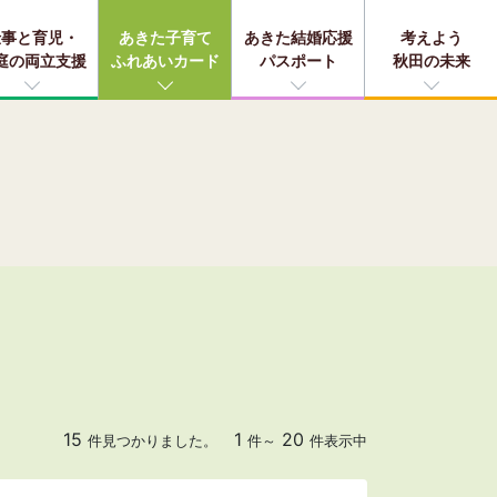
仕事と育児・
あきた子育て
あきた結婚応援
考えよう
庭の両立支援
ふれあいカード
パスポート
秋田の未来
15
1
20
件見つかりました。
件～
件表示中