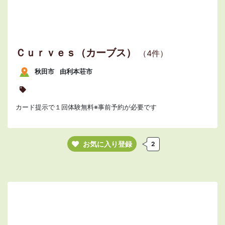
Ｃｕｒｖｅｓ（カーブス）
（4件）
秋田市
由利本荘市
カード提示で１回体験無料※事前予約が必要です
お気に入り登録
2